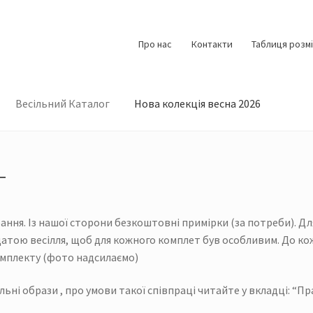
Про нас
Контакти
Таблиця розмі
Весільний Каталог
Нова колекція весна 2026
г
рання. Із нашої сторони безкоштовні примірки (за потреби). Д
а датою весілля, щоб для кожного комплет був особливим. До 
омплекту (фото надсилаємо)
ні образи , про умови такої співпраці читайте у вкладці: “Пр