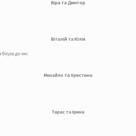
Віра та Дмитор
Віталій та Юлія
 блуза до неї
Михайло та Христина
Тарас та Ірина