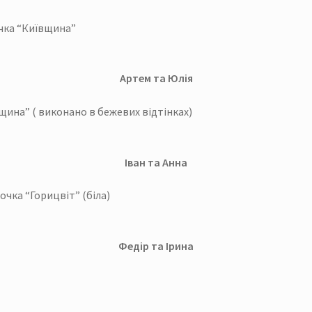
очка “Київщина”
Артем та Юлія
щина” ( виконано в бежевих відтінках)
Іван та Анна
очка “Горицвіт” (біла)
Федір та Ірина