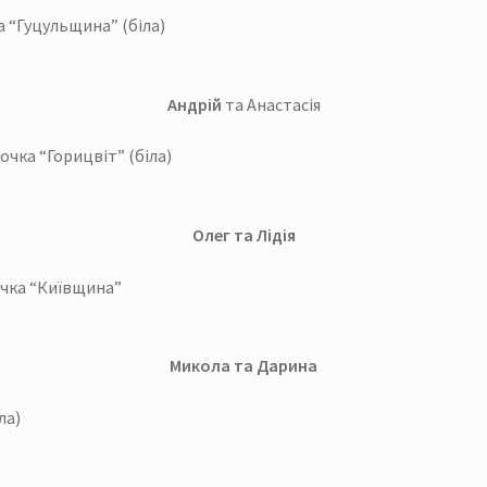
а “Гуцульщина” (біла)
Андрій
та Анастасія
очка “Горицвіт” (біла)
Олег та Лідія
очка “Київщина”
Микола та Дарина
ла)