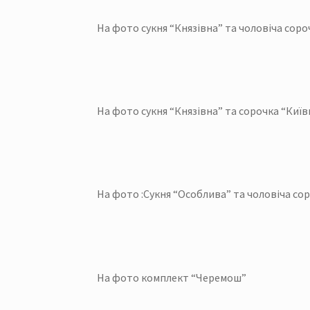
На фото сукня “Князівна” та чоловіча сор
На фото сукня “Князівна” та сорочка “Київ
На фото :Сукня “Особлива” та чоловіча сор
На фото комплект “Черемош”