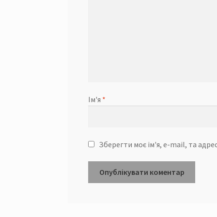
Ім'я
*
Зберегти моє ім'я, e-mail, та адр