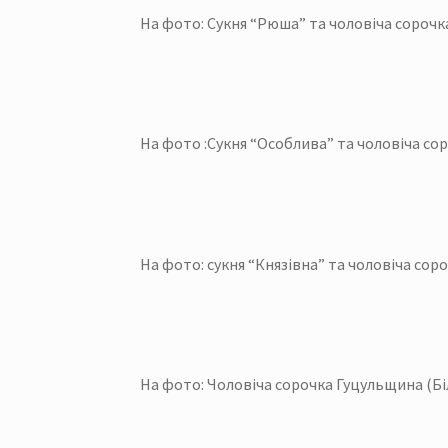
На фото: Сукня “Рюша” та чоловіча сорочк
На фото :Сукня “Особлива” та чоловіча сор
На фото: сукня “Князівна” та чоловіча сор
На фото: Чоловіча сорочка Гуцульщина (Бі