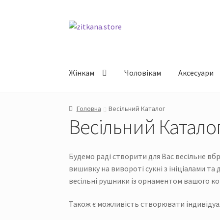
Перейти
Перейти
до
до
навігації
вмісту
Жінкам
Чоловікам
Аксесуари
Головна
Весільний Каталог
Весільний Катало
Будемо раді створити для Вас весільне вб
вишивку на вивороті сукні з ініціалами т
весільні рушники із орнаментом вашого к
Також є можливість створювати індивідуаль