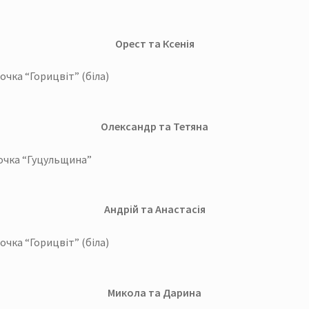
Орест та Ксенія
очка “Горицвіт” (біла)
Олександр та Тетяна
рочка “Гуцульщина”
Андрій та Анастасія
очка “Горицвіт” (біла)
Микола та Дарина