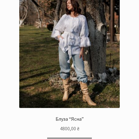
Блуза “Ясна”
4800,00
₴