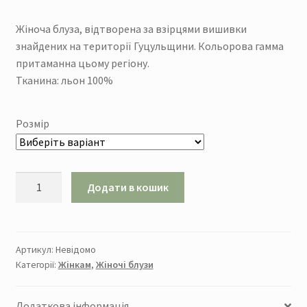
Жіноча блуза, відтворена за взірцями вишивки
знайдених на території Гуцульщини. Кольорова гамма
притаманна цьому регіону.
Тканина: льон 100%
Розмір
Блуза
Додати в кошик
"Гуцульщина"
кількість
Артикул:
Невідомо
Категорії:
Жінкам
,
Жіночі блузи
Додаткова інформація