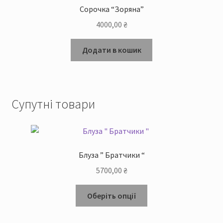
Сорочка “Зоряна”
4000,00
₴
Додати в кошик
Супутні товари
Блуза ” Братчики “
5700,00
₴
Цей
Оберіть опції
товар
має