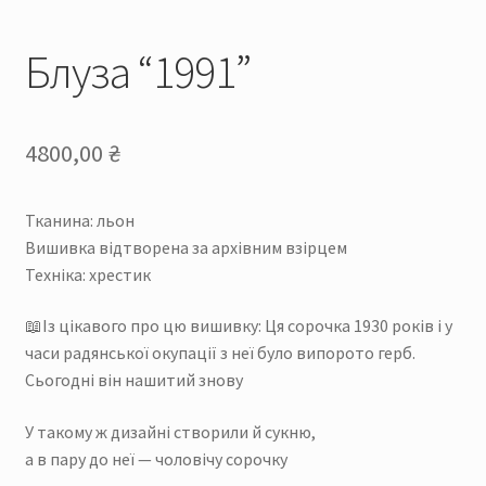
Блуза “1991”
4800,00
₴
Тканина: льон
Вишивка відтворена за архівним взірцем
Техніка: хрестик
📖Із цікавого про цю вишивку: Ця сорочка 1930 років і у
часи радянської окупації з неї було випорото герб.
Сьогодні він нашитий знову
У такому ж дизайні створили й сукню,
а в пару до неї — чоловічу сорочку