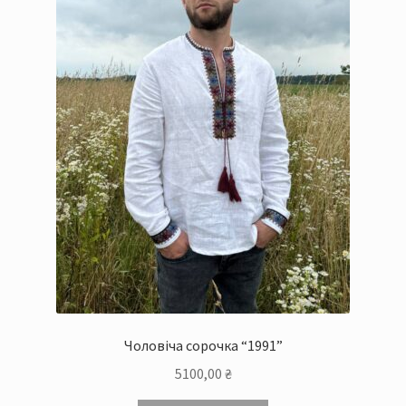
на
сторінці
товару
Чоловіча сорочка “1991”
5100,00
₴