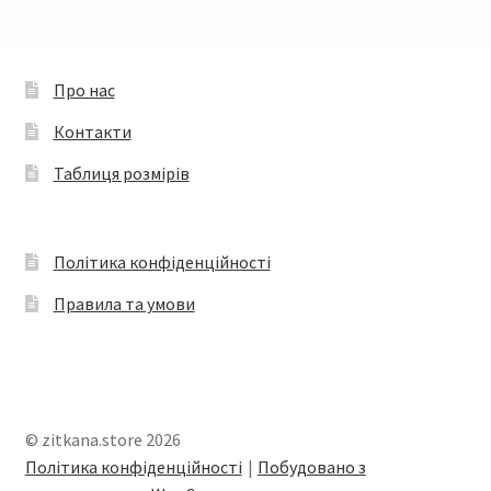
Параметри
можна
вибрати
Про нас
на
Контакти
сторінці
товару
Таблиця розмірів
Політика конфіденційності
Правила та умови
© zitkana.store 2026
Політика конфіденційності
Побудовано з